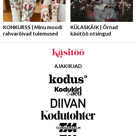
KONKURSS | Minu moodi
KÜLASKÄIK | Õrnad
rahvarõivad tulemused
käsitöö otsingud
AJAKIRJAD