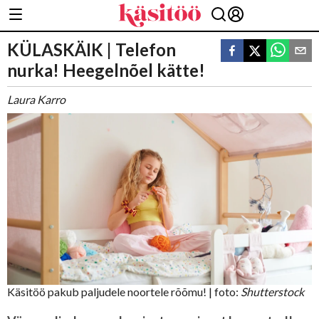
KÜLASKÄIK | Telefon
nurka! Heegelnõel kätte!
Laura Karro
Käsitöö pakub paljudele noortele rõõmu!
| foto:
Shutterstock