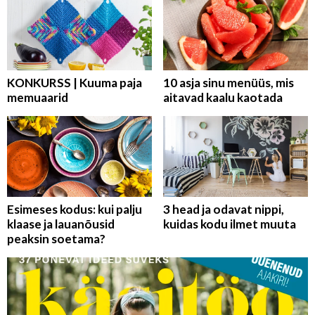
KONKURSS | Kuuma paja
10 asja sinu menüüs, mis
memuaarid
aitavad kaalu kaotada
Esimeses kodus: kui palju
3 head ja odavat nippi,
klaase ja lauanõusid
kuidas kodu ilmet muuta
peaksin soetama?