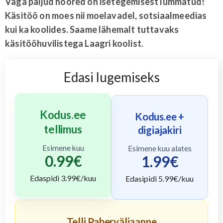
Väga paljud noored on isetegemisest lummatud!
Käsitöö on moes nii moelavadel, sotsiaalmeedias
kui ka koolides. Saame lähemalt tuttavaks
käsitööhuvilistega Laagri koolist.
Edasi lugemiseks
Kodus.ee
Kodus.ee +
tellimus
digiajakiri
Esimene kuu
Esimene kuu alates
0.99
€
1.99
€
Edaspidi
3.99
€/kuu
Edasipidi
5.99
€/kuu
Telli Paberväljaanne