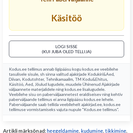
Käsitöö
LOGI SISSE
(KUI JUBA OLED TELLIJA)
Kodus.ee tellimus annab ligipääsu kogu
kodus.ee
veebilehe
tasulisele sisule, sh sinna valitud ajakirjade
Kodukiri&Aed
,
Diivan
,
Kodutohter
,
Tehnikamaailm
,
TM Kodu&Ehitus
,
Käsitöö
,
Aed
, Jõulud lugudele, muudele Ühinenud Ajakirjade
väljaannete materjalidele ning kodus.ee lisalugudele.
Veebilehe sisu on paberväljaannetest eraldiseisev ning kehtiv
paberväljaande tellimus ei anna ligipääsu kodus.ee lehele.
Paberväljaande saab tellida veebilehelt
ajakirjad.ee
, kodus.ee
tellimuse vormistamiseks vajuta nupule "Kodus.ee tellimus".
Artikli märksõnad:
heegeldamine
,
kudumine
,
tikkimine
,