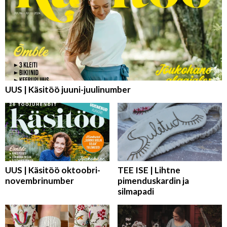
UUS | Käsitöö juuni-juulinumber
UUS | Käsitöö oktoobri-
TEE ISE | Lihtne
novembrinumber
pimenduskardin ja
silmapadi