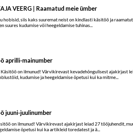
JA VEERG | Raamatud meie ümber
ju hobisid, siis kaks suuremat neist on kindlasti käsitöö ja raamatu
len suures kudumise või heegeldamise tuhinas...
öö aprilli-mainumber
 Käsitöö on ilmunud! Värvikirevast kevadehõngulisest ajakirjast lei
lustöid, kudumise ja heegeldamise õpetusi kui ka mitme...
ö juuni-juulinumber
äsitöö on ilmunud! Värvikirevast ajakirjast leiad 27 tööjuhendit, m
eldamise õpetusi kui ka artikleid toredatest ja ä...