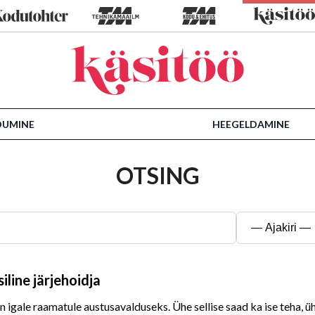
DUMINE
HEEGELDAMINE
OTSING
siline järjehoidja
 on igale raamatule austusavalduseks. Ühe sellise saad ka ise teha,