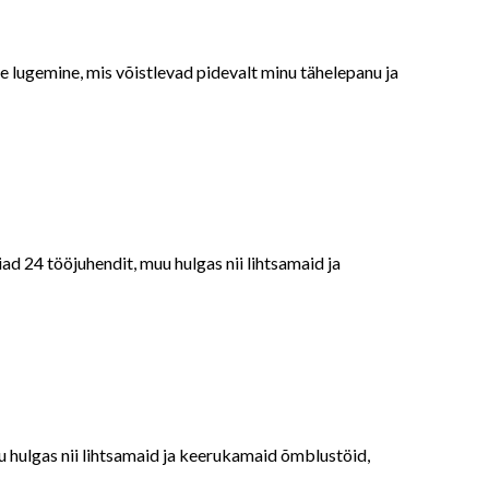
te lugemine, mis võistlevad pidevalt minu tähelepanu ja
ad 24 tööjuhendit, muu hulgas nii lihtsamaid ja
uu hulgas nii lihtsamaid ja keerukamaid õmblustöid,