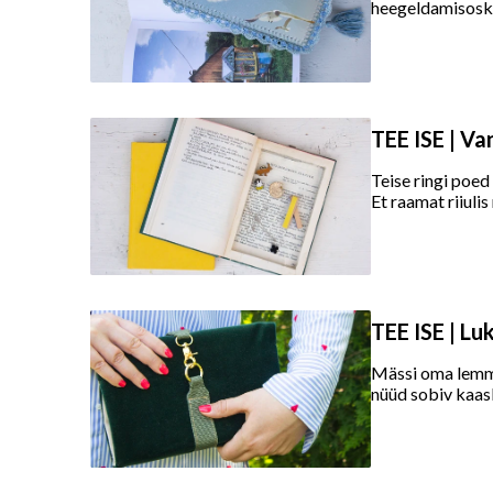
heegeldamisosku
TEE ISE | V
Teise ringi poed
Et raamat riiulis
TEE ISE | L
Mässi oma lemmi
nüüd sobiv kaasl