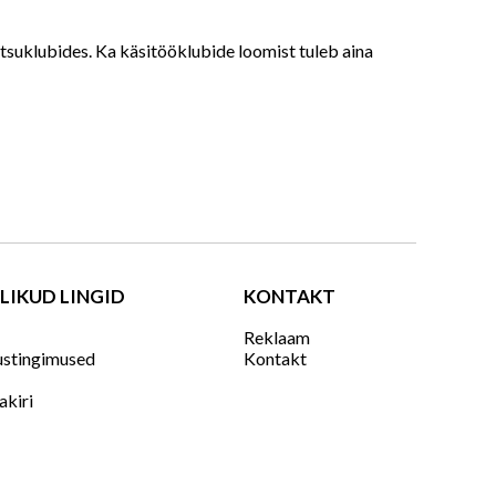
antsuklubides. Ka käsitööklubide loomist tuleb aina
LIKUD LINGID
KONTAKT
Reklaam
ustingimused
Kontakt
jakiri