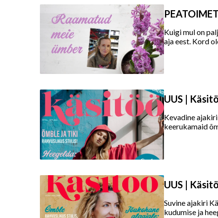
PEATOIMETA
Kuigi mul on pal
aja eest. Kord o
UUS | Käsit
Kevadine ajakiri
keerukamaid õmb
UUS | Käsitö
Suvine ajakiri K
kudumise ja heeg