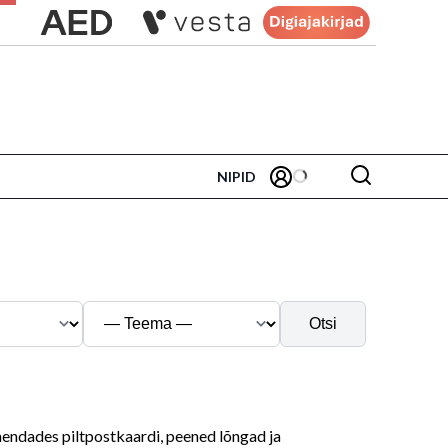
NIPID
Otsi
 ühendades piltpostkaardi, peened lõngad ja