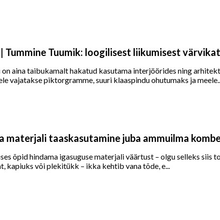
Tummine Tuumik: loogilisest liikumisest värvikat
ni on aina taibukamalt hakatud kasutama interjöörides ning arhitektuu
le vajatakse piktorgramme, suuri klaaspindu ohutumaks ja meele..
a materjali taaskasutamine juba ammuilma komb
 õpid hindama igasuguse materjali väärtust – olgu selleks siis to
, kapiuks või plekitükk – ikka kehtib vana tõde, e...