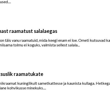
sed....
anast raamatust salalaegas
 on täis vanu raamatuid, mida keegi enam ei loe. Ometi kutsuvad k
 niisama tolmu ei koguks, valmista sellest salala...
uksuslik raamatukate
kraamat kuninglikult sametkattesse ja kaunista kullaga. Hetkega n
ane kohvikusse minekuks....