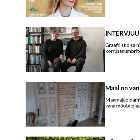
INTERVJUU | 
Graafilist disai
korrusenumbrite
Maal on van
Maamajapidamises
vana mööbliplaat