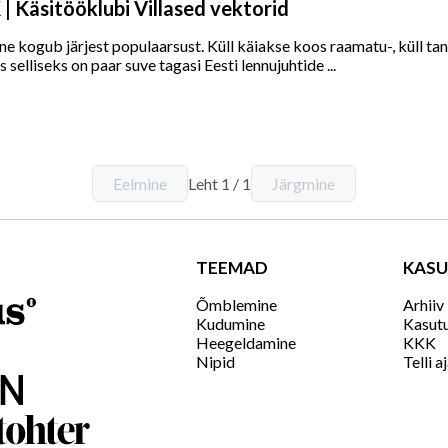
 Käsitööklubi Villased vektorid
ine kogub järjest populaarsust. Küll käiakse koos raamatu-, küll t
selliseks on paar suve tagasi Eesti lennujuhtide ...
Eelmine
Leht
1
/
1
Järgmine
D
TEEMAD
KASU
Õmblemine
Arhiiv
Kudumine
Kasut
Heegeldamine
KKK
Nipid
Telli a