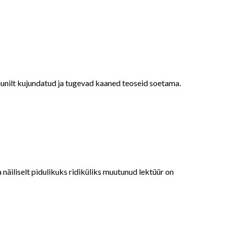
aunilt kujundatud ja tugevad kaaned teoseid soetama.
äiliselt pidulikuks ridiküliks muutunud lektüür on