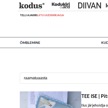
TELLI AJAKIRI
LIITU UUDISKIRJAGA
ÕMBLEMINE
KU
TEE ISE | Pit
Ilus järjehoidja