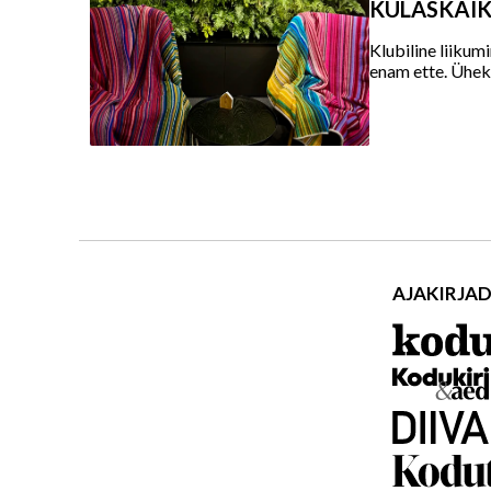
KÜLASKÄIK |
Klubiline liikum
enam ette. Üheks 
AJAKIRJA