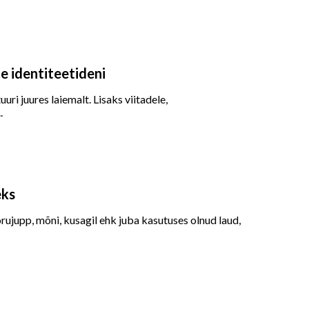
e identiteetideni
ri juures laiemalt. Lisaks viitadele,
.
eks
rujupp, mõni, kusagil ehk juba kasutuses olnud laud,