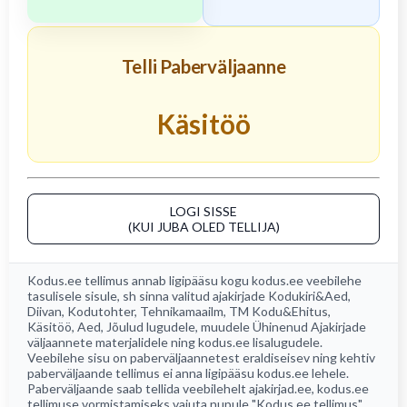
Telli Paberväljaanne
Käsitöö
LOGI SISSE
(KUI JUBA OLED TELLIJA)
Kodus.ee tellimus annab ligipääsu kogu
kodus.ee
veebilehe
tasulisele sisule, sh sinna valitud ajakirjade
Kodukiri&Aed
,
Diivan
,
Kodutohter
,
Tehnikamaailm
,
TM Kodu&Ehitus
,
Käsitöö
,
Aed
, Jõulud lugudele, muudele Ühinenud Ajakirjade
väljaannete materjalidele ning kodus.ee lisalugudele.
Veebilehe sisu on paberväljaannetest eraldiseisev ning kehtiv
paberväljaande tellimus ei anna ligipääsu kodus.ee lehele.
Paberväljaande saab tellida veebilehelt
ajakirjad.ee
, kodus.ee
tellimuse vormistamiseks vajuta nupule "Kodus.ee tellimus".