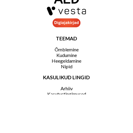
TEEMAD
Õmblemine
Kudumine
Heegeldamine
Nipid
KASULIKUD LINGID
Arhiiv
Kasutustingimused
KKK
Telli ajakiri
KONTAKT
Reklaam
Kontakt