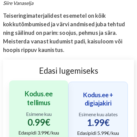
Siire Vanaselja
Teiseringimaterjalidest esemetel on kõik
kokkutõmbumised ja värvi andmised juba tehtud
ning säilinud on parim: soojus, pehmus ja sära.
Meisterda vanast kudumist padi, kaisuloom või
hoopis rippuv kaunistus.
Edasi lugemiseks
Kodus.ee
Kodus.ee +
tellimus
digiajakiri
Esimene kuu
Esimene kuu alates
0.99
€
1.99
€
Edaspidi
3.99
€/kuu
Edasipidi
5.99
€/kuu